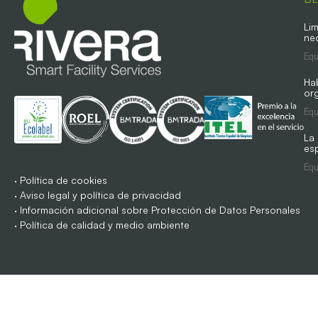
Lim
ne
Equ
Ha
org
Equ
La
es
Equ
·
Política de cookies
·
Aviso legal y política de privacidad
·
Información adicional sobre Protección de Datos Personales
·
Política de calidad y medio ambiente