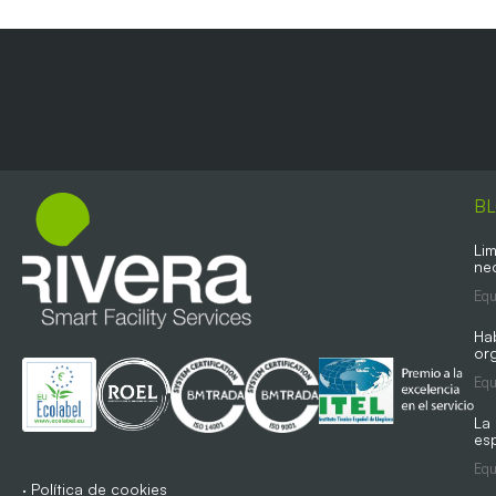
B
Lim
ne
Equ
Ha
org
Equ
La
es
Equ
·
Política de cookies