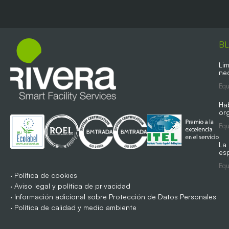
B
Lim
ne
Equ
Ha
org
Equ
La
es
Equ
·
Política de cookies
·
Aviso legal y política de privacidad
·
Información adicional sobre Protección de Datos Personales
·
Política de calidad y medio ambiente