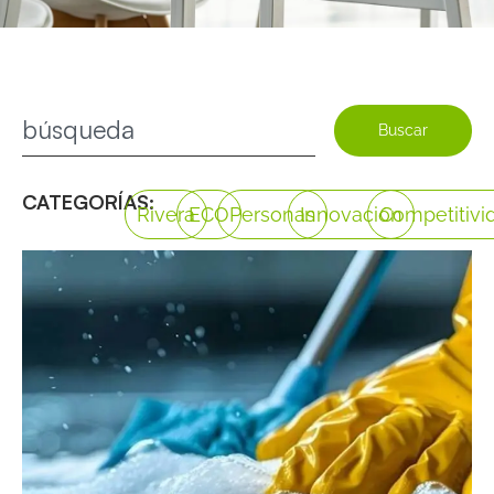
Buscar
CATEGORÍAS:
Rivera
ECO
Personas
Innovación
Competitivi