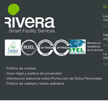
B
Lim
ne
Equ
Ha
org
Equ
La
es
Equ
·
Política de cookies
·
Aviso legal y política de privacidad
·
Información adicional sobre Protección de Datos Personales
·
Política de calidad y medio ambiente