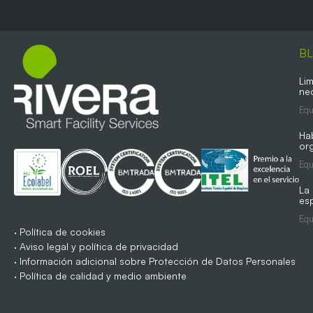
B
Lim
ne
Equ
Ha
org
Equ
La
es
Equ
·
Política de cookies
·
Aviso legal y política de privacidad
·
Información adicional sobre Protección de Datos Personales
·
Política de calidad y medio ambiente