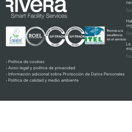
ne
Equ
Ha
org
Equ
La
es
Equ
·
Política de cookies
·
Aviso legal y política de privacidad
·
Información adicional sobre Protección de Datos Personales
·
Política de calidad y medio ambiente