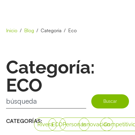
Inicio
Blog
Categoria
Eco
Categoría:
ECO
Buscar
CATEGORÍAS:
Rivera
ECO
Personas
Innovación
Competitivi