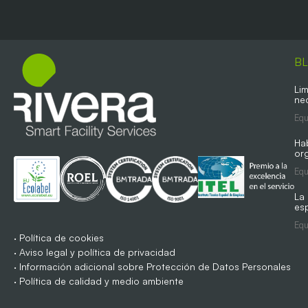
B
Lim
ne
Equ
Ha
org
Equ
La
es
Equ
·
Política de cookies
·
Aviso legal y política de privacidad
·
Información adicional sobre Protección de Datos Personales
·
Política de calidad y medio ambiente