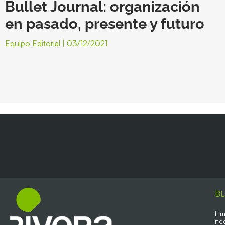
Bullet Journal: organización
en pasado, presente y futuro
Equipo Editorial
03/12/2021
B
Lim
ne