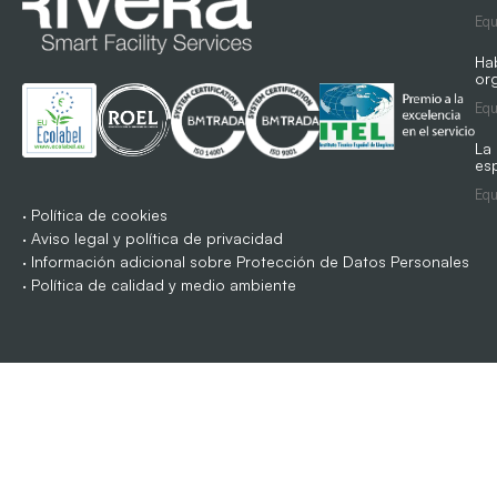
Equ
Ha
org
Equ
La
es
Equ
·
Política de cookies
·
Aviso legal y política de privacidad
·
Información adicional sobre Protección de Datos Personales
·
Política de calidad y medio ambiente