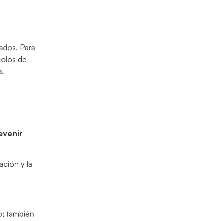
eados. Para
ocolos de
a.
evenir
ación y la
o; también