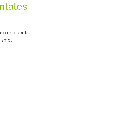
ntales
endo en cuenta
tismo.