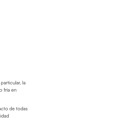
rticular, la
 fría en
acto de todas
lidad