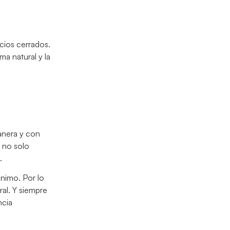
cios cerrados.
a natural y la
manera y con
l no solo
.
ánimo. Por lo
ral. Y siempre
ncia