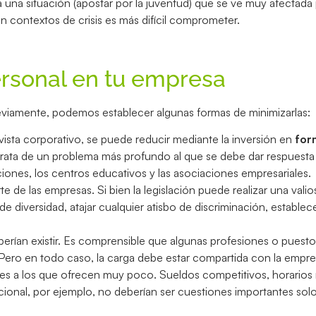
 una situación (apostar por la juventud) que se ve muy afectada p
 contextos de crisis es más difícil comprometer.
ersonal en tu empresa
eviamente, podemos establecer algunas formas de minimizarlas:
ista corporativo, se puede reducir mediante la inversión en
for
trata de un problema más profundo al que se debe dar respuesta
ciones, los centros educativos y las asociaciones empresariales.
e de las empresas. Si bien la legislación puede realizar una vali
de diversidad, atajar cualquier atisbo de discriminación, estable
berían existir. Es comprensible que algunas profesiones o puest
 Pero en todo caso, la carga debe estar compartida con la empre
s a los que ofrecen muy poco. Sueldos competitivos, horarios 
cional, por ejemplo, no deberían ser cuestiones importantes sol