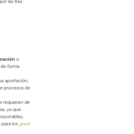
or las tres
mación
o
 de forma
osa aportación,
cer procesos de
os requieren de
sa, ya que
razonables,
o para los
great