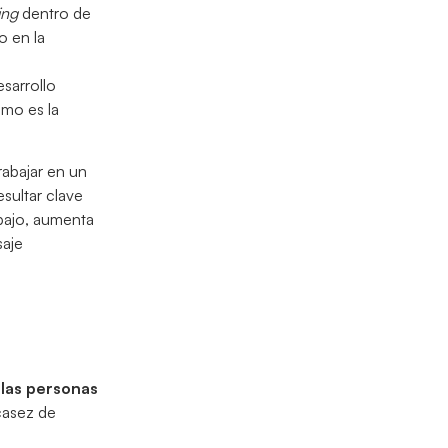
ing
dentro de
o en la
esarrollo
omo es la
rabajar en un
sultar clave
abajo, aumenta
saje
 las personas
scasez de