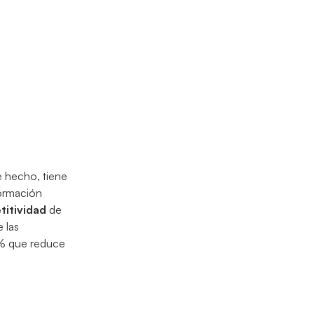
e hecho, tiene
formación
titividad
de
 las
3% que reduce