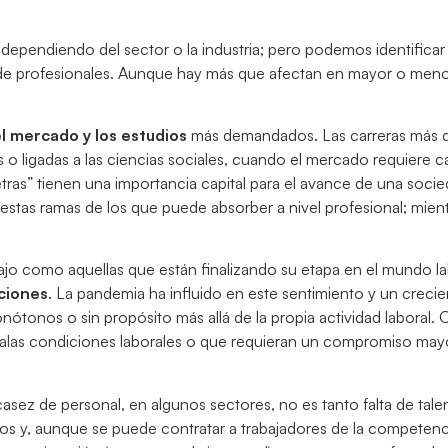
r dependiendo del sector o la industria; pero podemos identifica
de profesionales. Aunque hay más que afectan en mayor o meno
l mercado y los estudios
más demandados. Las carreras más
o ligadas a las ciencias sociales, cuando el mercado requiere 
 letras” tienen una importancia capital para el avance de una soci
tas ramas de los que puede absorber a nivel profesional; mien
ajo como aquellas que están finalizando su etapa en el mundo la
aciones
. La pandemia ha influido en este sentimiento y un crec
ótonos o sin propósito más allá de la propia actividad laboral. 
 malas condiciones laborales o que requieran un compromiso may
casez de personal, en algunos sectores, no es tanto falta de tal
os y, aunque se puede contratar a trabajadores de la competenci