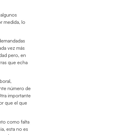
r algunos
r medida, lo
 demandadas
cada vez más
edad pero, en
tras que echa
boral,
iente número de
Otra importante
or que el que
ento como falta
a, esta no es