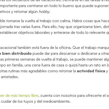
a importante para centrarse en todo lo bueno que puede suponer
jetivos y retomar algún
hobby
.
le tomarse la vuelta al trabajo con calma. Habrá cosas que hace
nada tras varias fuera. Para ello, hay que organizarse bien, distr
 establecer objetivos laborales y enterarse de todo lo relevante 
vacacional también está fuera de la oficina. Que el trabajo marq
o bien distribuido
puede dar para descansar o dedicarse a otras
esas primeras semanas de vuelta al trabajo, se puede mantener al
po en familia, una cena fuera de casa o quizá hasta un rato en la
 a otras rutinas más agradables como retomar la
actividad física
y 
 amistades.
ner de más tiempo libre
, cuenta con nosotros para ofrecerte el s
 cuidar de los tuyos y del medioambiente.