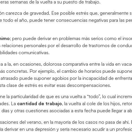
eras semanas de la vuelta a su puesto de trabajo.
ión carezca de gravedad. Ese posible estrés que, generalmente
de todo el año, puede tener consecuencias negativas para las pe
ánimo
; pero puede derivar en problemas más serios como el inso
as relaciones personales por el desarrollo de trastornos de condu
abilidades comunicativas.
 la, en ocasiones, dolorosa comparativa entre la vida en vacac
s más concretas. Por ejemplo, el cambio de horarios puede supon
o atrasado puede suponer agobios por la incapacidad de enfrenta
esta clase de estrés es evitar esas descompensaciones.
ne la particularidad de que es una vuelta a “todo”, lo cual incre
ades. La
cantidad de trabajo
, la vuelta al cole de los hijos, ret
s días y otras cuestiones asociadas a esta fecha puede llegar a a
aciones del verano, en la mayoría de los casos no pasa de ahí.
ía derivar en una depresión y sería necesario acudir a un profesi