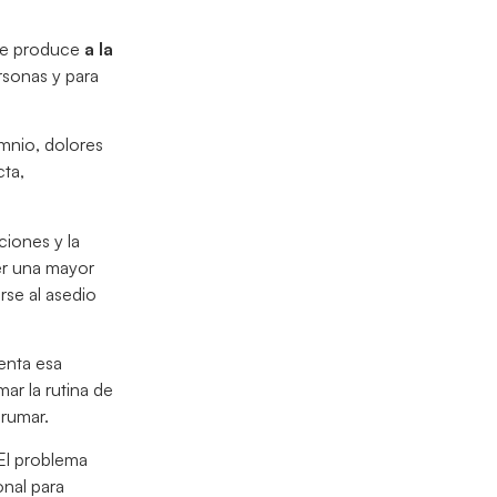
 se produce
a la
rsonas y para
mnio, dolores
cta,
iones y la
er una mayor
rse al asedio
menta esa
omar la rutina de
brumar.
 El problema
onal para