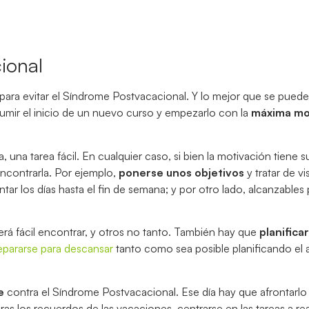
ional
 para evitar el Síndrome Postvacacional. Y lo mejor que se pued
sumir el inicio de un nuevo curso y empezarlo con la
máxima mo
 una tarea fácil. En cualquier caso, si bien la motivación tiene s
ncontrarla. Por ejemplo,
ponerse unos objetivos
y tratar de vi
ntar los días hasta el fin de semana; y por otro lado, alcanzables
erá fácil encontrar, y otros no tanto. También hay que
planificar
epararse para descansar
tanto como sea posible planificando el a
e
contra el Síndrome Postvacacional. Ese día hay que afrontarl
s los recuerdos de las vacaciones, centrarse en las tareas a real