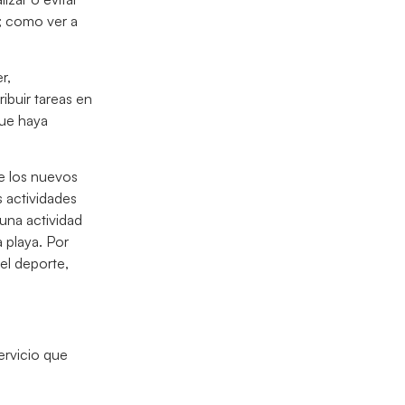
; como ver a
r,
ibuir tareas en
que haya
ue los nuevos
 actividades
guna actividad
 playa. Por
el deporte,
ervicio que