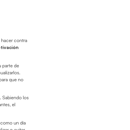
e hacer contra
tivación
u parte de
sualizarlos.
 para que no
. Sabiendo los
ntes, el
o como un día
izar o evitar