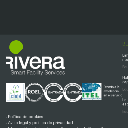
B
Lim
ne
Equ
Ha
org
Equ
La
es
Equ
·
Política de cookies
·
Aviso legal y política de privacidad