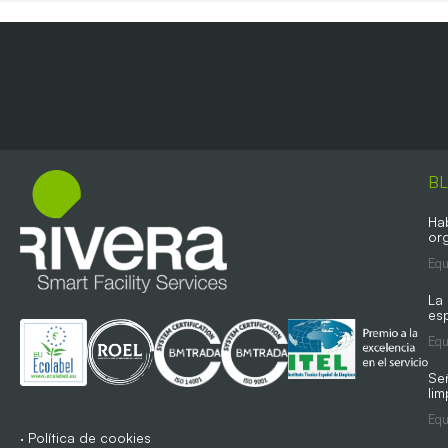
B
Ha
org
Equ
La
es
Equ
Se
lim
Equ
·
Política de cookies