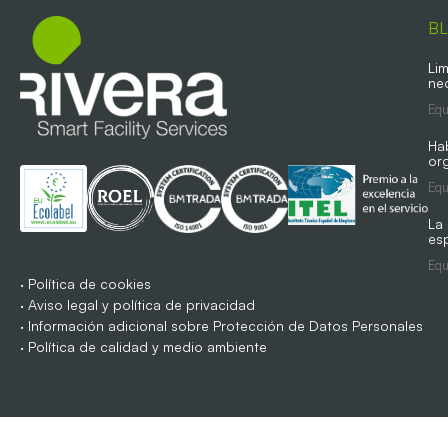
B
Lim
ne
Equ
Ha
org
Equ
La
es
Equ
·
Política de cookies
·
Aviso legal y política de privacidad
·
Información adicional sobre Protección de Datos Personales
·
Política de calidad y medio ambiente