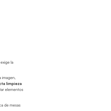
exige la
a imagen,
cta limpieza
ctar elementos
ica de mesas