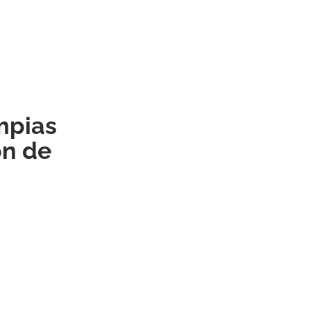
mpias
ón de