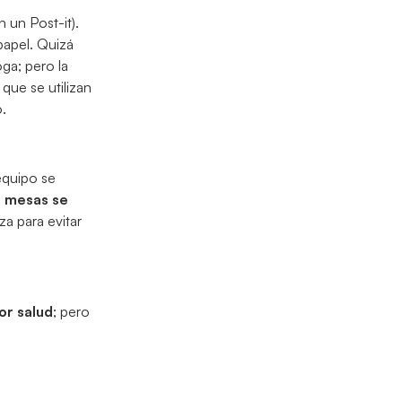
 un Post-it).
papel. Quizá
ga; pero la
que se utilizan
o.
equipo se
s mesas se
a para evitar
or salud
; pero