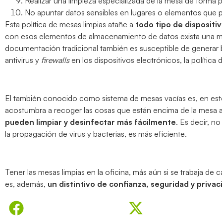
Realizar una limpieza especializada de la mesa de forma
No apuntar datos sensibles en lugares o elementos que p
Esta política de mesas limpias atañe a
todo tipo de disposit
con esos elementos de almacenamiento de datos exista una may
documentación tradicional también es susceptible de generar 
antivirus y
firewalls
en los dispositivos electrónicos, la política
El también conocido como sistema de mesas vacías es, en esto
acostumbra a recoger las cosas que están encima de la mesa ant
pueden limpiar y desinfectar más fácilmente
. Es decir, n
la propagación de virus y bacterias, es más eficiente.
Tener las mesas limpias en la oficina, más aún si se trabaja de 
es, además,
un distintivo de confianza, seguridad y privac