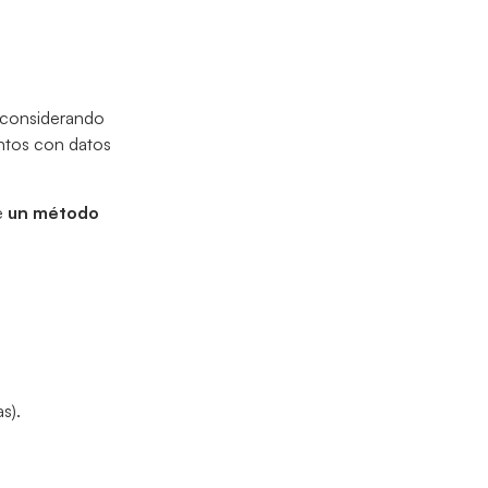
, considerando
entos con datos
e
un método
s).