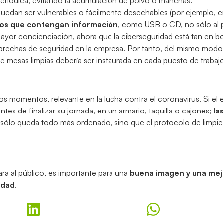
 periódica, evitando la acumulación de polvo o manchas.
uedan ser vulnerables o fácilmente desechables (por ejemplo, en
ivos que contengan información
, como USB o CD, no sólo al 
or concienciación, ahora que la ciberseguridad está tan en bo
brechas de seguridad en la empresa. Por tanto, del mismo modo 
 de mesas limpias debería ser instaurada en cada puesto de trabaj
s momentos, relevante en la lucha contra el coronavirus. Si el 
es de finalizar su jornada, en un armario, taquilla o cajones;
la
o sólo queda todo más ordenado, sino que el protocolo de limpiez
cara al público, es importante para una
buena imagen y una mej
idad
.