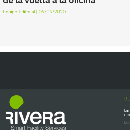
de la vuelta a la oficina
Equipo Editorial
09/09/2020
B
Lim
ne
Equ