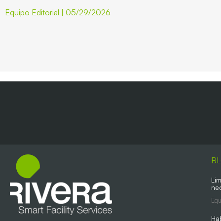
Equipo Editorial
05/29/2026
B
Lim
ne
Equ
Ha