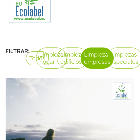
FILTRAR:
Limpieza
Limpieza
Limpieza
Limpiezas
Todos
hogar
edificios
empresas
especiales