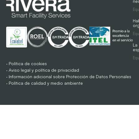
ne
Equ
Ha
org
Equ
La
es
Equ
·
Política de cookies
·
Aviso legal y política de privacidad
·
Información adicional sobre Protección de Datos Personales
·
Política de calidad y medio ambiente