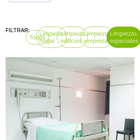
FILTRAR:
Limpieza
Limpieza
Limpieza
Limpiezas
Todos
hogar
edificios
empresas
especiales