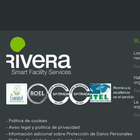
B
Lim
ne
Equ
Ha
org
Equ
La
es
Equ
·
Política de cookies
·
Aviso legal y política de privacidad
·
Información adicional sobre Protección de Datos Personales