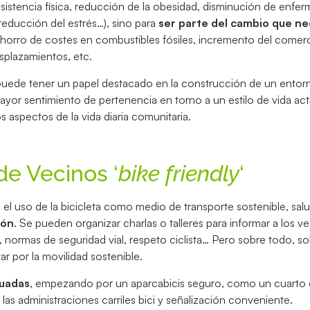
resistencia física, reducción de la obesidad, disminución de enf
reducción del estrés…), sino para
ser parte del cambio que ne
 ahorro de costes en combustibles fósiles, incremento del comerc
esplazamientos, etc.
a puede tener un papel destacado en la construcción de un entor
ayor sentimiento de pertenencia en torno a un estilo de vida act
 aspectos de la vida diaria comunitaria.
e Vecinos ‘
bike friendly
‘
el uso de la bicicleta como medio de transporte sostenible, sal
ión
. Se pueden organizar charlas o talleres para informar a los v
, normas de seguridad vial, respeto ciclista… Pero sobre todo, so
r por la movilidad sostenible.
cuadas
, empezando por un aparcabicis seguro, como un cuarto d
 las administraciones carriles bici y señalización conveniente.