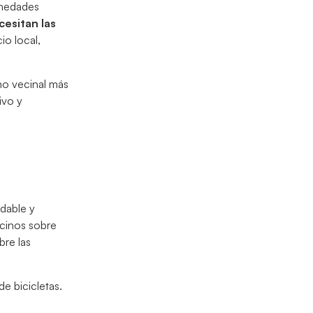
ermedades
cesitan las
io local,
no vecinal más
ivo y
udable y
ecinos sobre
bre las
e bicicletas.