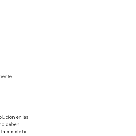
amente
olución en las
 no deben
la bicicleta