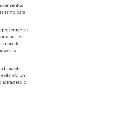
parcamientos
ra tanto para
representen las
 comunes, los
 cambia de
pondiente
a bicicleta
, evitando un
al trastero o