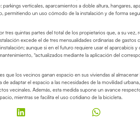
le: parkings verticales, aparcamientos a doble altura, hangares, a
, permitiendo un uso cómodo de la instalación y de forma segu
tres quintas partes del total de los propietarios que, a su vez, 
 instalación excede el de tres mensualidades ordinarias de gastos
nstalación; aunque si en el futuro requiere usar el aparcabicis y
 mantenimiento, “actualizados mediante la aplicación del corres
 es que los vecinos ganan espacio en sus viviendas al almacenar l
a de adaptar el espacio a las necesidades de la movilidad urbana
tos vecinales. Además, esta medida supone un avance respecto 
io, mientras se facilita el uso cotidiano de la bicicleta.