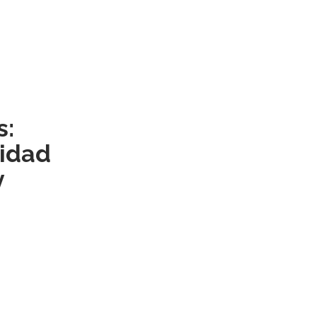
s:
idad
y