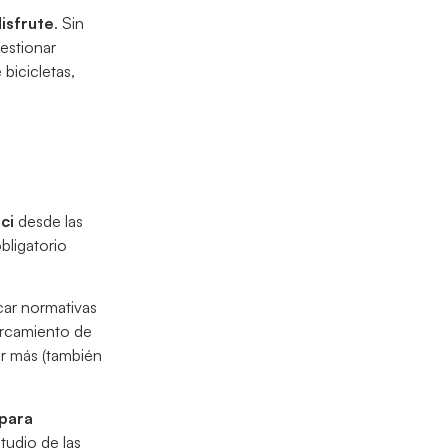
isfrute
. Sin
gestionar
bicicletas,
ci
desde las
bligatorio
car normativas
parcamiento de
er más (también
 para
tudio de las