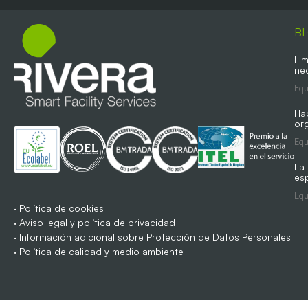
B
Lim
ne
Equ
Ha
org
Equ
La
es
Equ
·
Política de cookies
·
Aviso legal y política de privacidad
·
Información adicional sobre Protección de Datos Personales
·
Política de calidad y medio ambiente