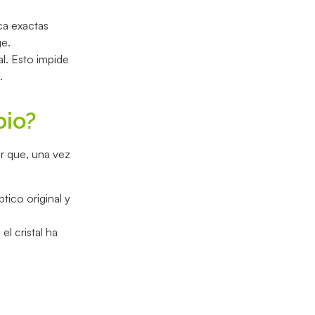
ca exactas
ge.
l. Esto impide
.
bio?
r que, una vez
tico original y
l cristal ha