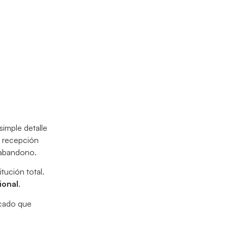
simple detalle
a recepción
 abandono.
tución total.
ional
.
ficado que