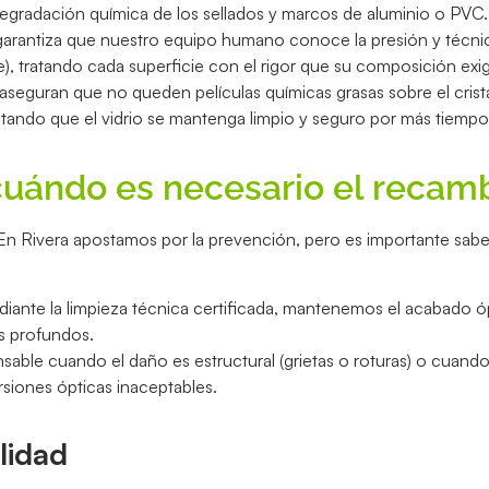
 degradación química de los sellados y marcos de aluminio o PVC.
 garantiza que nuestro equipo humano conoce la presión y técni
e), tratando cada superficie con el rigor que su composición exi
seguran que no queden películas químicas grasas sobre el crista
ilitando que el vidrio se mantenga limpio y seguro por más tiempo
¿cuándo es necesario el recam
En Rivera apostamos por la prevención, pero es importante sabe
diante la limpieza técnica certificada, mantenemos el acabado óp
s profundos.
able cuando el daño es estructural (grietas o roturas) o cuando e
rsiones ópticas inaceptables.
lidad