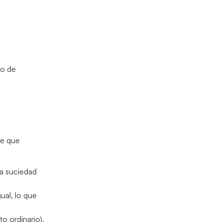
so de
ie que
ra suciedad
ual, lo que
o ordinario),