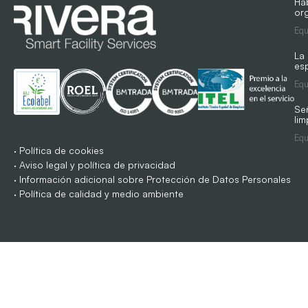
Ha
org
Equ
La
es
Equ
Se
lim
Equ
·
Política de cookies
·
Aviso legal y política de privacidad
·
Información adicional sobre Protección de Datos Personales
·
Política de calidad y medio ambiente