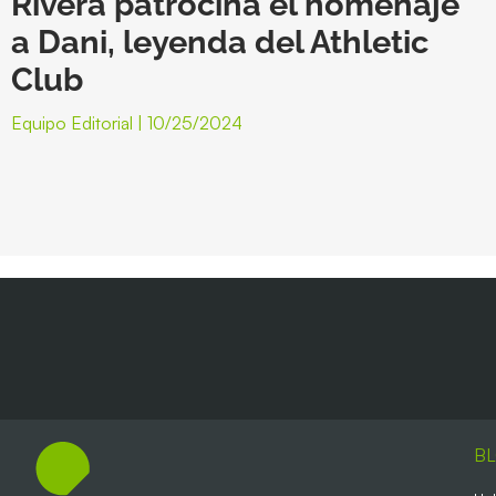
Rivera patrocina el homenaje
a Dani, leyenda del Athletic
Club
Equipo Editorial
10/25/2024
B