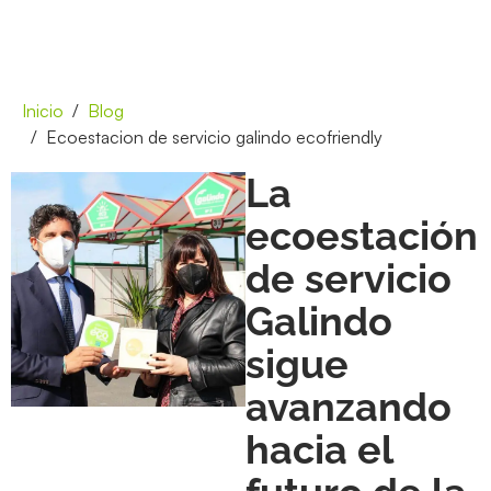
Inicio
Blog
Ecoestacion de servicio galindo ecofriendly
La
ecoestación
de servicio
Galindo
sigue
avanzando
hacia el