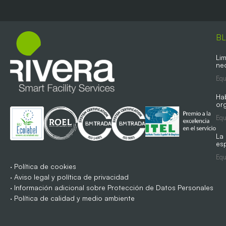
B
Lim
ne
Equ
Ha
org
Equ
La
es
Equ
·
Política de cookies
·
Aviso legal y política de privacidad
·
Información adicional sobre Protección de Datos Personales
·
Política de calidad y medio ambiente