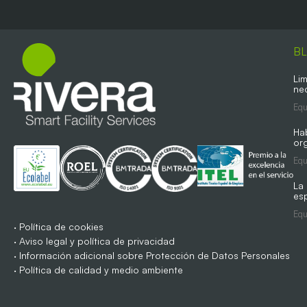
B
Lim
ne
Equ
Ha
org
Equ
La
es
Equ
·
Política de cookies
·
Aviso legal y política de privacidad
·
Información adicional sobre Protección de Datos Personales
·
Política de calidad y medio ambiente