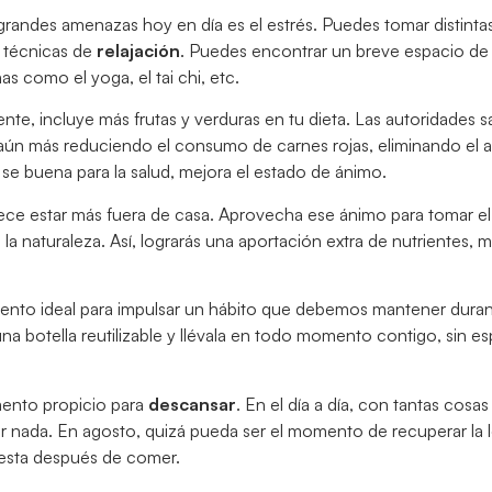
 grandes amenazas hoy en día es el estrés. Puedes tomar distint
 técnicas de
relajación
. Puedes encontrar un breve espacio de
as como el yoga, el tai chi, etc.
e, incluye más frutas y verduras en tu dieta. Las autoridades sa
ún más reduciendo el consumo de carnes rojas, eliminando el 
se buena para la salud, mejora el estado de ánimo.
petece estar más fuera de casa. Aprovecha ese ánimo para tomar el
la naturaleza. Así, lograrás una aportación extra de nutrientes, m
omento ideal para impulsar un hábito que debemos mantener duran
e una botella reutilizable y llévala en todo momento contigo, sin es
mento propicio para
descansar
. En el día a día, con tantas cosa
 nada. En agosto, quizá pueda ser el momento de recuperar la l
siesta después de comer.