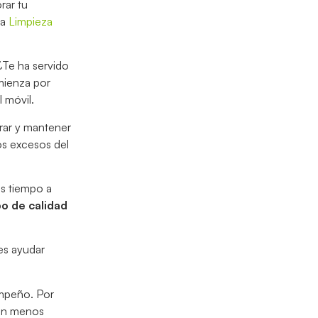
rar tu
la
Limpieza
 ¿Te ha servido
mienza por
l móvil.
grar y mantener
los excesos del
ás tiempo a
o de calidad
es ayudar
empeño. Por
con menos