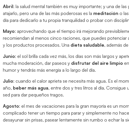
Abril
: la salud mental también es muy importante; y una de las
atajarlo, pero una de las más poderosas es la
meditación
o las
día para dedicarlo a tu propia tranquilidad o probar con disciplin
Mayo
: aprovechando que el tiempo irá mejorando previsiblement
recomiendan al menos cinco raciones, que puedes potenciar a
y los productos procesados. Una
dieta saludable
, además de 
Junio
: el sol brilla cada vez más, los días son más largos y a
mucha moderación, dar paseos y
disfrutar del aire limpio
en 
humor y tendrás más energía a lo largo del día.
Julio
: cuando el calor aprieta se necesita más agua. Es el m
año,
beber más agua
, entre dos y tres litros al día. Consigu
sed para dar pequeños tragos.
Agosto
: el mes de vacaciones para la gran mayoría es un mo
complicado tener un tiempo para parar y simplemente no hacer
desayunar sin prisas, pasear lentamente sin rumbo o echar la 