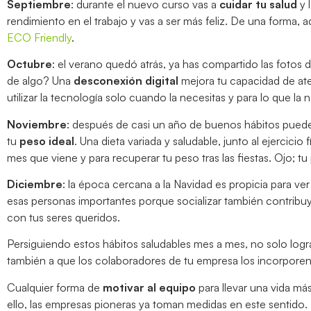
Septiembre
: durante el nuevo curso vas a
cuidar tu salud
y 
rendimiento en el trabajo y vas a ser más feliz. De una forma,
ECO Friendly
.
Octubre
: el verano quedó atrás, ya has compartido las fotos d
de algo? Una
desconexión digital
mejora tu capacidad de ate
utilizar la tecnología solo cuando la necesitas y para lo que la
Noviembre
: después de casi un año de buenos hábitos puedes 
tu
peso ideal
. Una dieta variada y saludable, junto al ejercici
mes que viene y para recuperar tu peso tras las fiestas. Ojo; tu
Diciembre
: la época cercana a la Navidad es propicia para ve
esas personas importantes porque socializar también contribuy
con tus seres queridos.
Persiguiendo estos hábitos saludables mes a mes, no solo logr
también a que los colaboradores de tu empresa los incorporen p
Cualquier forma de
motivar al equipo
para llevar una vida má
ello, las empresas pioneras ya toman medidas en este sentid