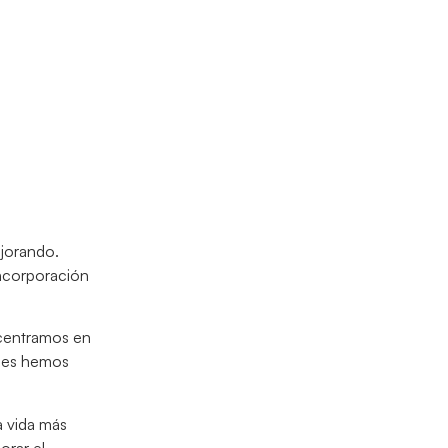
ejorando.
ncorporación
 centramos en
eses hemos
a vida más
orar el