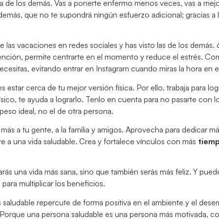
la de los demás. Vas a ponerte enfermo menos veces, vas a mejo
 además, que no te supondrá ningún esfuerzo adicional; gracias a 
e las vacaciones en redes sociales y has visto las de los demás.
nción, permite centrarte en el momento y reduce el estrés. Co
 necesitas, evitando entrar en Instagram cuando miras la hora en e
estar cerca de tu mejor versión física. Por ello, trabaja para lo
o físico, te ayuda a lograrlo. Tenlo en cuenta para no pasarte con 
 peso ideal, no el de otra persona.
r más a tu gente, a la familia y amigos. Aprovecha para dedicar m
e a una vida saludable. Crea y fortalece vínculos con más
tiemp
arás una vida más sana, sino que también serás más feliz. Y pued
ara multiplicar los beneficios.
s saludable repercute de forma positiva en el ambiente y el des
o. Porque una persona saludable es una persona más motivada, 