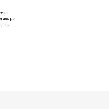
o: te
presa
para
r a la