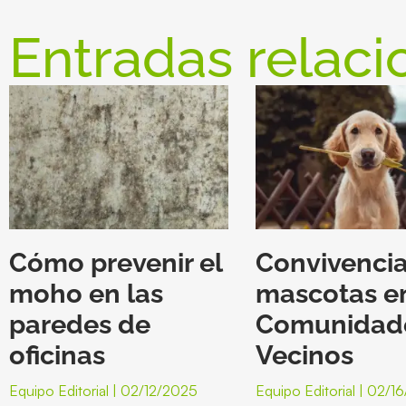
Entradas relaci
Cómo prevenir el
Convivenci
moho en las
mascotas e
paredes de
Comunidad
oficinas
Vecinos
Equipo Editorial
02/12/2025
Equipo Editorial
02/16