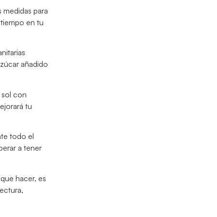
as medidas para
 tiempo en tu
nitarias
azúcar añadido
 sol con
ejorará tu
te todo el
perar a tener
s que hacer, es
ectura,