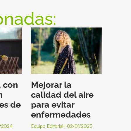
onadas:
a con
Mejorar la
n
calidad del aire
es de
para evitar
enfermedades
/2024
Equipo Editorial
02/01/2023