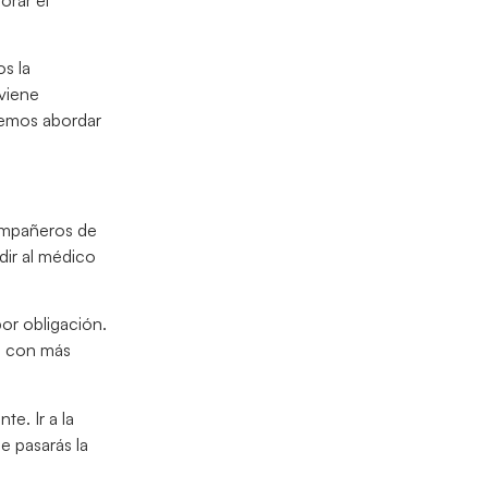
s la
viene
remos abordar
compañeros de
udir al médico
or obligación.
s con más
te. Ir a la
e pasarás la