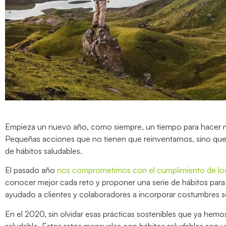
Empieza un nuevo año, como siempre, un tiempo para hacer nu
Pequeñas acciones que no tienen que reinventarnos, sino qu
de hábitos saludables.
El pasado año
nos comprometimos con el cumplimiento de los 
conocer mejor cada reto y proponer una serie de hábitos para
ayudado a clientes y colaboradores a incorporar costumbres so
En el 2020, sin olvidar esas prácticas sostenibles que ya hemos 
saludable. Estos retos mensuales con hábitos saludables son u