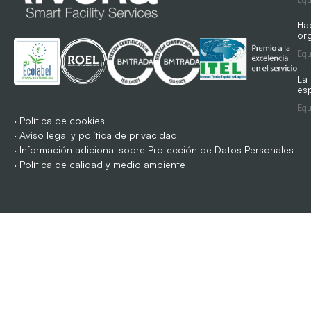
Ha
org
Equ
La
es
Equ
·
Política de cookies
·
Aviso legal y política de privacidad
·
Información adicional sobre Protección de Datos Personales
·
Política de calidad y medio ambiente