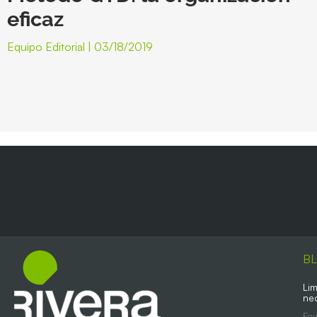
eficaz
Equipo Editorial
03/18/2019
B
Lim
ne
Equ