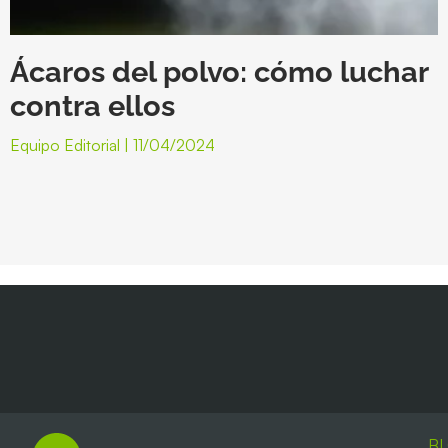
Ácaros del polvo: cómo luchar
contra ellos
Equipo Editorial
11/04/2024
B