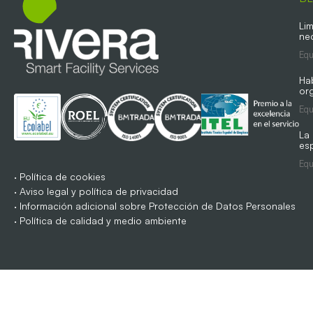
Lim
ne
Equ
Ha
org
Equ
La
es
Equ
·
Política de cookies
·
Aviso legal y política de privacidad
·
Información adicional sobre Protección de Datos Personales
·
Política de calidad y medio ambiente