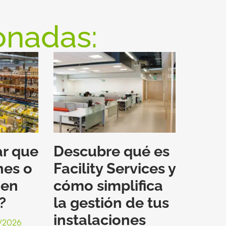
onadas:
ar que
Descubre qué es
nes o
Facility Services y
 en
cómo simplifica
?
la gestión de tus
instalaciones
/2026