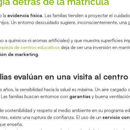
ogía detrás de la matrícula
o la
evidencia física
. Las familias tienden a proyectar el cuidad
 hijos. Un entorno descuidado sugiere, inconscientemente, una 
 no a químicos ni aromas artificiales) y que muestra superficies i
impieza de centros educativos
deja de ser una inversión en mant
sión de marketing
.
lias evalúan en una visita al centro
s años, la sensibilidad hacia la salud es máxima. Un aire cargado o
. Las familias buscan entornos con
garantías
y buena ventilació
de sostenibilidad y respeto al medio ambiente en su programa ed
tes, existe una ruptura de confianza. El uso de un
servicio co
que enseña.