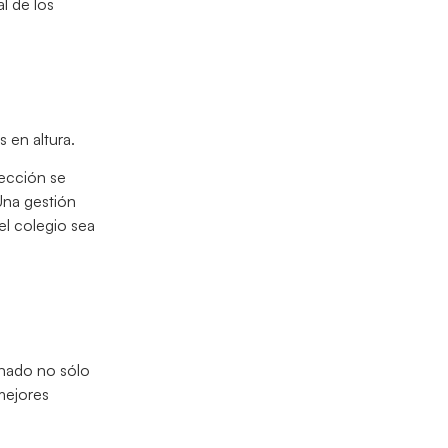
l de los
s en altura.
rección se
Una gestión
el colegio sea
ionado no sólo
 mejores