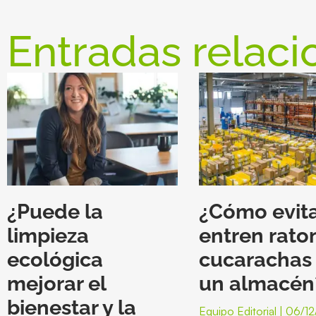
Entradas relaci
¿Puede la
¿Cómo evit
limpieza
entren rato
ecológica
cucarachas
mejorar el
un almacén
bienestar y la
Equipo Editorial
06/12