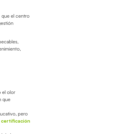
o que el centro
gestión
mpecables,
enimiento,
 el olor
n que
ucativo, pero
n
certificación