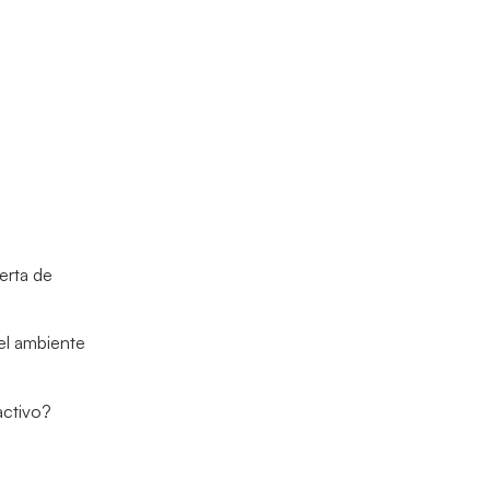
erta de
 el ambiente
activo?