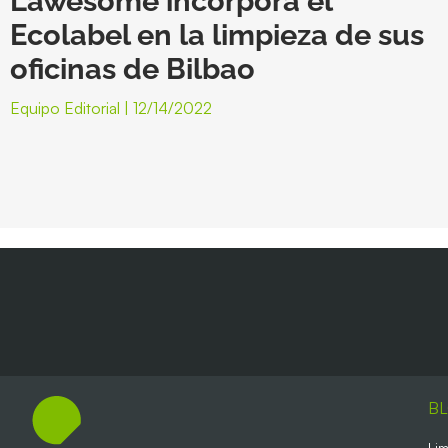
Lawesome incorpora el
Ecolabel en la limpieza de sus
oficinas de Bilbao
Equipo Editorial
12/14/2022
B
Lim