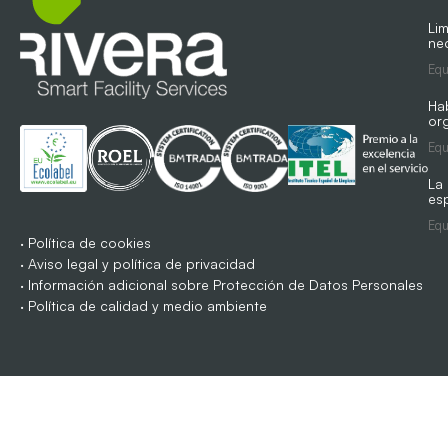
Lim
ne
Equ
Ha
org
Equ
La
es
Equ
·
Política de cookies
·
Aviso legal y política de privacidad
·
Información adicional sobre Protección de Datos Personales
·
Política de calidad y medio ambiente