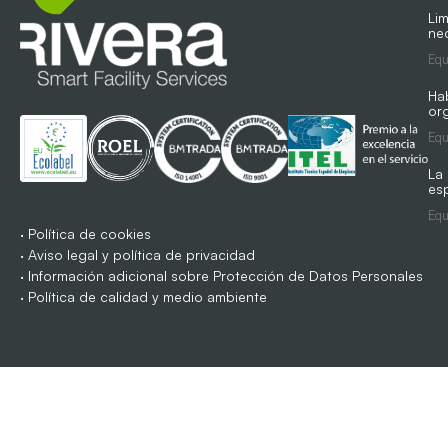
Lim
ne
Equ
Ha
org
Equ
La
es
Equ
·
Política de cookies
·
Aviso legal y política de privacidad
·
Información adicional sobre Protección de Datos Personales
·
Política de calidad y medio ambiente