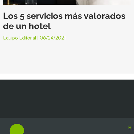
Los 5 servicios más valorados
de un hotel
Equipo Editorial
06/24/2021
B