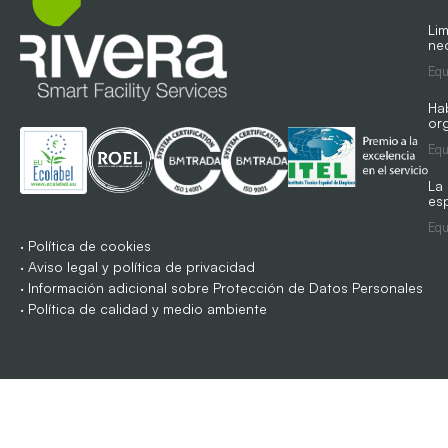
Lim
ne
Equ
Ha
org
Equ
La
es
Equ
·
Política de cookies
·
Aviso legal y política de privacidad
·
Información adicional sobre Protección de Datos Personales
·
Política de calidad y medio ambiente