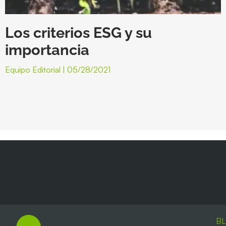
Los criterios ESG y su
importancia
Equipo Editorial
05/28/2021
B