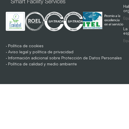
Ha
org
Equ
La
es
Equ
·
Política de cookies
·
Aviso legal y política de privacidad
·
Información adicional sobre Protección de Datos Personales
·
Política de calidad y medio ambiente