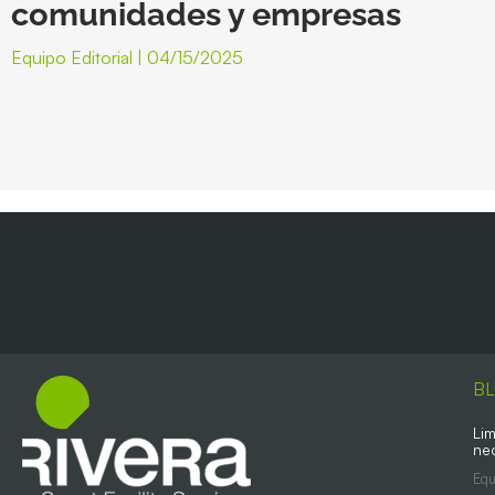
comunidades y empresas
Equipo Editorial
04/15/2025
B
Lim
ne
Equ