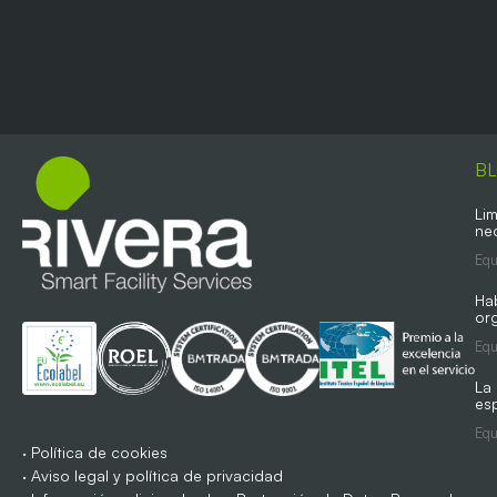
B
Lim
ne
Equ
Ha
org
Equ
La
es
Equ
·
Política de cookies
·
Aviso legal y política de privacidad