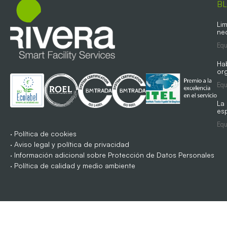
B
Lim
ne
Equ
Ha
org
Equ
La
es
Equ
·
Política de cookies
·
Aviso legal y política de privacidad
·
Información adicional sobre Protección de Datos Personales
·
Política de calidad y medio ambiente