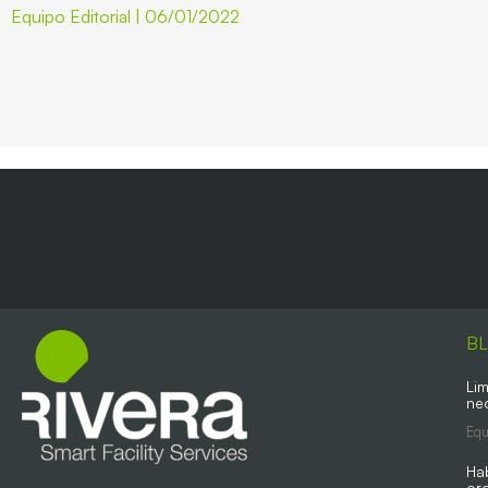
Equipo Editorial
06/01/2022
B
Lim
ne
Equ
Ha
org